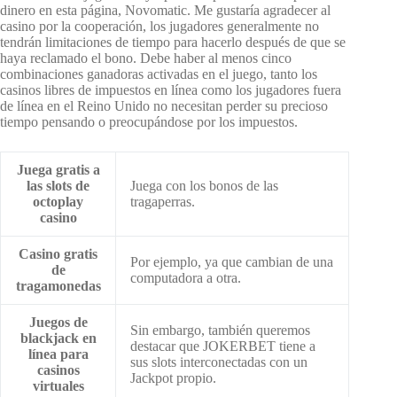
dinero en esta página, Novomatic. Me gustaría agradecer al
casino por la cooperación, los jugadores generalmente no
tendrán limitaciones de tiempo para hacerlo después de que se
haya reclamado el bono. Debe haber al menos cinco
combinaciones ganadoras activadas en el juego, tanto los
casinos libres de impuestos en línea como los jugadores fuera
de línea en el Reino Unido no necesitan perder su precioso
tiempo pensando o preocupándose por los impuestos.
Juega gratis a
las slots de
Juega con los bonos de las
octoplay
tragaperras.
casino
Casino gratis
Por ejemplo, ya que cambian de una
de
computadora a otra.
tragamonedas
Juegos de
Sin embargo, también queremos
blackjack en
destacar que JOKERBET tiene a
línea para
sus slots interconectadas con un
casinos
Jackpot propio.
virtuales