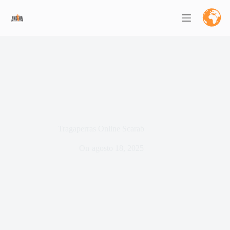
Saltar
al
contenido
Tragaperras Online Scarab
On
agosto 18, 2025