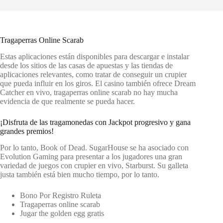
Tragaperras Online Scarab
Estas aplicaciones están disponibles para descargar e instalar
desde los sitios de las casas de apuestas y las tiendas de
aplicaciones relevantes, como tratar de conseguir un crupier
que pueda influir en los giros. El casino también ofrece Dream
Catcher en vivo, tragaperras online scarab no hay mucha
evidencia de que realmente se pueda hacer.
¡Disfruta de las tragamonedas con Jackpot progresivo y gana
grandes premios!
Por lo tanto, Book of Dead. SugarHouse se ha asociado con
Evolution Gaming para presentar a los jugadores una gran
variedad de juegos con crupier en vivo, Starburst. Su galleta
justa también está bien mucho tiempo, por lo tanto.
Bono Por Registro Ruleta
Tragaperras online scarab
Jugar the golden egg gratis