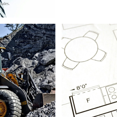
nales.
ineros.
d.