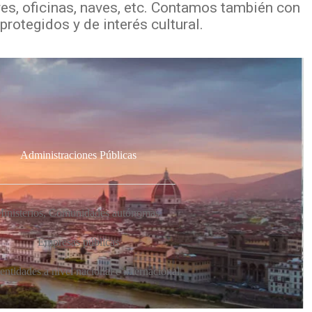
res, oficinas, naves, etc. Contamos también con
rotegidos y de interés cultural.
Administraciones Públicas
inisterios, Comunidades autónomas.
Empresas públicas
entidades a nivel nacional e internacional.