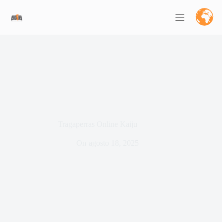
Saltar
al
contenido
Tragaperras Online Kaiju
On
agosto 18, 2025