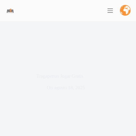
Saltar
al
contenido
Tragaperras Jugar Gratis
On
agosto 18, 2025