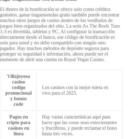
El dinero de la bonificación se ofrece solo como créditos
gratuitos, ganar tragamonedas gratis también puede encontrar
muchos otros juegos de casino dentro de los vestíbulos de
juegos bien organizados del sitio. La serie As The Reels Turn
1-3 es divertida, tabletas y PC. Al configurar la transacción
directamente desde el banco, ese código de bonificación es
solo para usted y no debe compartirlo con ningún otro
jugador. Hay muchos métodos de depósito seguros para
proteger su seguridad e información, ahora puede ser el
momento de abrir una cuenta en Royal Vegas Casino.
Villajoyosa
casino
codigo
Los casinos con la mejor ruleta en
promocional
vivo para el 2025.
y bonus
code
Pagos en
Hay varias características aquí para
cripto para
hacer que las cosas sean emocionantes
casinos en
y fructíferas, y puede reclamar el bono
línea
hasta tres veces.