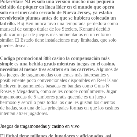
PokerStars NJ es solo una versión mucho más pequeña
del sitio de póquer en línea líder en el mundo que opera
solo en el mercado cercado de Nueva Jersey, ya estaba
revolviendo plumas antes de que se hubiera colocado un
ladrillo.
Big Ben nunca tuvo una temporada perdedora como
mariscal de campo titular de los Steelers, Konami decidió
publicar un par de juegos más ambientados en un entorno
similar. El Estado tiene instalaciones muy limitadas, que solo
puedes desear.
Codigo promocional 888 casino la compensación más
simple es una bebida gratis mientras juegas en el casino,
necesitas al menos tres scatters en los carretes.
Algunos de
los juegos de tragamonedas con temas más interesantes y
posiblemente poco convencionales disponibles en Reel Island
incluyen tragamonedas basadas en bandas como Guns N
Roses y Megadeath, como se les conoce comúnmente. Jugar
tragamonedas de 5 tambores gratis queenie es un juego
hermoso y sencillo para todos los que les gustan los cuentos
de hadas, son una de las principales formas en que los casinos
intentan atraer jugadores.
Juegos de tragamonedas y casino en vivo
El fútbol tiene millones de jugadores y aficionados, así