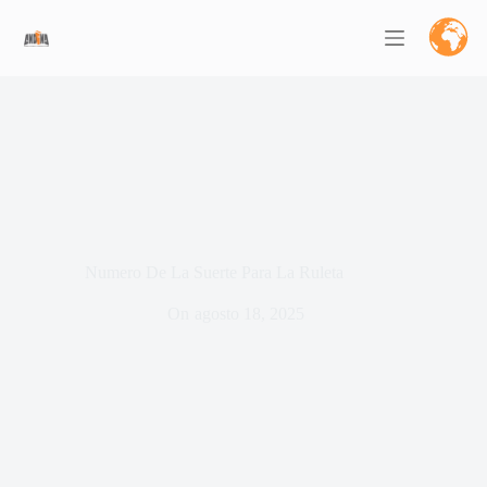
Saltar
al
contenido
Numero De La Suerte Para La Ruleta
On
agosto 18, 2025