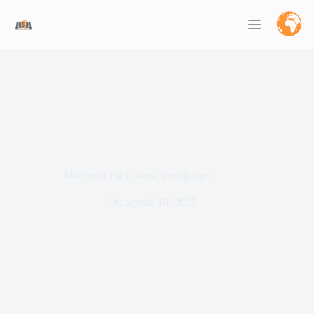
Saltar
al
contenido
Maquinas De Casino Multijuegos
On
agosto 18, 2025