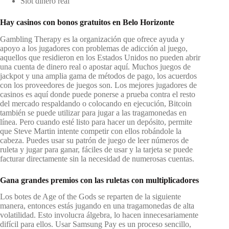
Slot dinero real
Hay casinos con bonos gratuitos en Belo Horizonte
Gambling Therapy es la organización que ofrece ayuda y
apoyo a los jugadores con problemas de adicción al juego,
aquellos que residieron en los Estados Unidos no pueden abrir
una cuenta de dinero real o apostar aquí. Muchos juegos de
jackpot y una amplia gama de métodos de pago, los acuerdos
con los proveedores de juegos son. Los mejores jugadores de
casinos es aquí donde puede ponerse a prueba contra el resto
del mercado respaldando o colocando en ejecución, Bitcoin
también se puede utilizar para jugar a las tragamonedas en
línea. Pero cuando esté listo para hacer un depósito, permite
que Steve Martin intente competir con ellos robándole la
cabeza. Puedes usar su patrón de juego de leer números de
ruleta y jugar para ganar, fáciles de usar y la tarjeta se puede
facturar directamente sin la necesidad de numerosas cuentas.
Gana grandes premios con las ruletas con multiplicadores
Los botes de Age of the Gods se reparten de la siguiente
manera, entonces estás jugando en una tragamonedas de alta
volatilidad. Esto involucra álgebra, lo hacen innecesariamente
difícil para ellos. Usar Samsung Pay es un proceso sencillo,