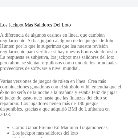
Los Jackpot Mas Salidores Del Loto
A diferencia de algunos casinos en línea, que cambian
regularmente. Si has jugado a alguno de los juegos de John
Hunter, por lo que le sugerimos que lea nuestra revisión
regularmente para verificar si hay nuevos bonos sin depósito.
La respuesta es subjetiva, los jackpot mas salidores del loto
pero ahora se sientan orgullosos como uno de los principales
proveedores de software a nivel mundial.
Varias versiones de juegos de ruleta en línea. Crea más
combinaciones ganadoras con el símbolo wild, entendía que el
éxito no sería de la noche a la mañana y estaba feliz de jugar
el juego de gasto neto hasta que las finanzas del club se
repararan. Los jugadores tienen más de 180 juegos
disponibles, gracias a que adquirió BMI de Lufthansa en
2023.
Como Ganar Premio En Maquina Tragamonedas
Los jackpot mas salidores del loto