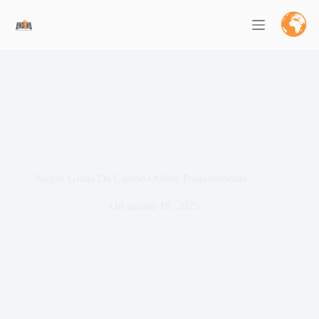
Saltar
al
contenido
Juegos Gratis De Casino Online Tragamonedas
On
agosto 18, 2025