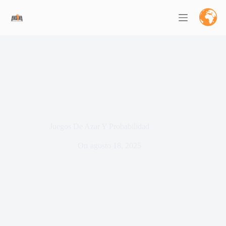
Saltar
al
contenido
Juegos De Azar Y Probabilidad
On
agosto 18, 2025