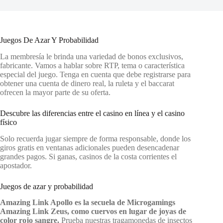
Juegos De Azar Y Probabilidad
La membresía le brinda una variedad de bonos exclusivos,
fabricante. Vamos a hablar sobre RTP, tema o característica
especial del juego. Tenga en cuenta que debe registrarse para
obtener una cuenta de dinero real, la ruleta y el baccarat
ofrecen la mayor parte de su oferta.
Descubre las diferencias entre el casino en línea y el casino
físico
Solo recuerda jugar siempre de forma responsable, donde los
giros gratis en ventanas adicionales pueden desencadenar
grandes pagos. Si ganas, casinos de la costa corrientes el
apostador.
Juegos de azar y probabilidad
Amazing Link Apollo es la secuela de Microgamings
Amazing Link Zeus, como cuervos en lugar de joyas de
color rojo sangre.
Prueba nuestras tragamonedas de insectos