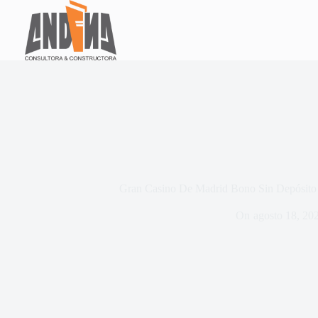
Saltar
al
contenido
Gran Casino De Madrid Bono Sin Depósito 
On
agosto 18, 20