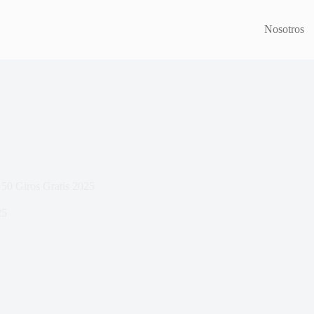
Nosotros
50 Giros Gratis 2025
25