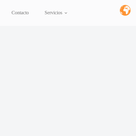
Contacto
Servicios