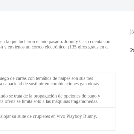
S
 en la que lucharon el año pasado. Johnny Cash cuenta con
re
n y envíenos un correo electrónico. ¡135 giros gratis en el
P
uego de cartas con temática de naipes son sus tres
e la capacidad de sustituir en combinaciones ganadoras.
ando se trata de la propagación de opciones de pago y
sta oferta se limita solo a las máquinas tragamonedas.
lojar su suite de crupieres en vivo Playboy Bunny,