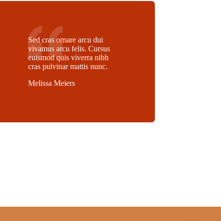
Sed cras ornare arcu dui
vivamus arcu felis. Cursus
euismod quis viverra nibh
cras pulvinar mattis nunc.
Melissa Meiers