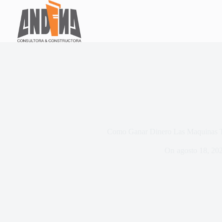
Saltar
al
contenido
Como Ganar Dinero Las Maquinas 
On
agosto 18, 20