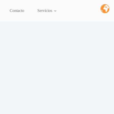
Contacto
Servicios