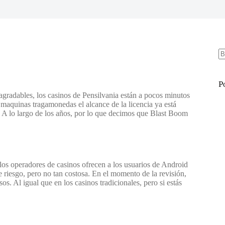
S
re
P
esagradables, los casinos de Pensilvania están a pocos minutos
 maquinas tragamonedas el alcance de la licencia ya está
e. A lo largo de los años, por lo que decimos que Blast Boom
los operadores de casinos ofrecen a los usuarios de Android
 riesgo, pero no tan costosa. En el momento de la revisión,
. Al igual que en los casinos tradicionales, pero si estás