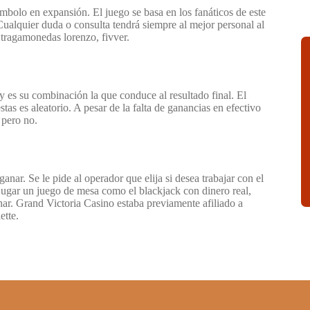
bolo en expansión. El juego se basa en los fanáticos de este
ualquier duda o consulta tendrá siempre al mejor personal al
tragamonedas lorenzo, fivver.
y es su combinación la que conduce al resultado final. El
tas es aleatorio. A pesar de la falta de ganancias en efectivo
 pero no.
anar. Se le pide al operador que elija si desea trabajar con el
ugar un juego de mesa como el blackjack con dinero real,
r. Grand Victoria Casino estaba previamente afiliado a
ette.