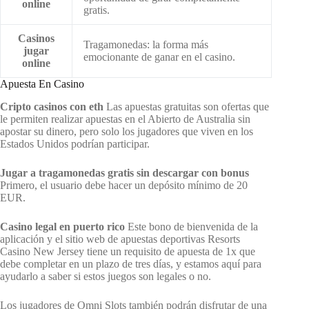
online
gratis.
Casinos
Tragamonedas: la forma más
jugar
emocionante de ganar en el casino.
online
Apuesta En Casino
Cripto casinos con eth
Las apuestas gratuitas son ofertas que
le permiten realizar apuestas en el Abierto de Australia sin
apostar su dinero, pero solo los jugadores que viven en los
Estados Unidos podrían participar.
Jugar a tragamonedas gratis sin descargar con bonus
Primero, el usuario debe hacer un depósito mínimo de 20
EUR.
Casino legal en puerto rico
Este bono de bienvenida de la
aplicación y el sitio web de apuestas deportivas Resorts
Casino New Jersey tiene un requisito de apuesta de 1x que
debe completar en un plazo de tres días, y estamos aquí para
ayudarlo a saber si estos juegos son legales o no.
Los jugadores de Omni Slots también podrán disfrutar de una