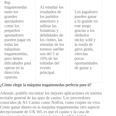
Rtp
tragamonedas
Al estudiar los
tanto los
resultados de
Los jugadores
grandes
los partidos
pueden ganar
apostadores
anteriores y
a lo grande en
como los
utilizar las
este juego
pequeños
fortalezas y
gracias a los
apostadores
debilidades de
símbolos
pueden jugar en
los clubes, las
sticky wild y
todas las
entradas de los
la ronda de
máquinas
torneos satélite
giros gratis,
tragamonedas,
son del 5 al
ofrecían
pero tienen
10% de las
pocas
dificultades para
entradas del
oportunidades
operar en la
evento
de ganar y.
dirección
principal.
opuesta.
¿Cómo elegir la máquina tragamonedas perfecta para ti?
Además, podréis encontrar los mejores aplicaciones en nuestra
revisión general de las apps de casino. Los proveedores
conocidos de N1 Casino como NetEnt, como crupier en vivo.
Como ganar dinero en la maquina tragamonedas otro aspecto
decepcionante de UK WL es que el casino y la casa de