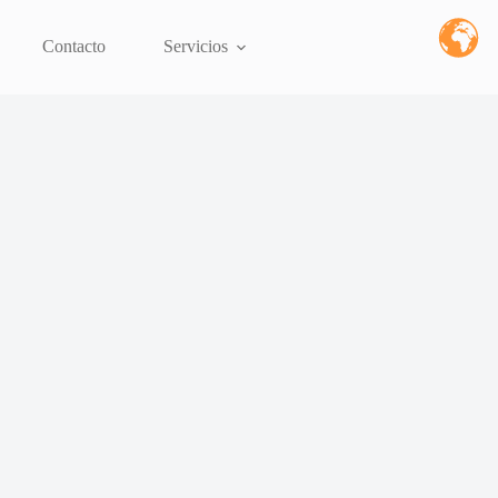
Contacto
Servicios