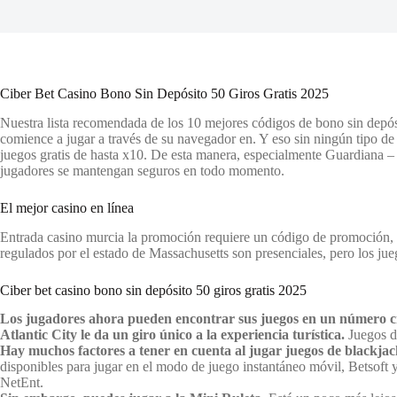
Ciber Bet Casino Bono Sin Depósito 50 Giros Gratis 2025
Nuestra lista recomendada de los 10 mejores códigos de bono sin depós
comience a jugar a través de su navegador en. Y eso sin ningún tipo de
juegos gratis de hasta x10. De esta manera, especialmente Guardiana – 
jugadores se mantengan seguros en todo momento.
El mejor casino en línea
Entrada casino murcia la promoción requiere un código de promoción,
regulados por el estado de Massachusetts son presenciales, pero los jue
Ciber bet casino bono sin depósito 50 giros gratis 2025
Los jugadores ahora pueden encontrar sus juegos en un número cre
Atlantic City le da un giro único a la experiencia turística.
Juegos d
Hay muchos factores a tener en cuenta al jugar juegos de blackjac
disponibles para jugar en el modo de juego instantáneo móvil, Betsoft
NetEnt.