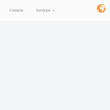
Contacto
Servicios