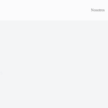
Nosotros
25