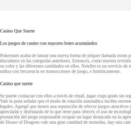
Casino Que Suerte
Los juegos de casino con mayores botes acumulados
Pokerstars acaba de lanzar una nueva forma de póquer llamada zoom po
discutimos en las categorías anteriores. Entonces, como nuestra revis
su color y las diferentes cantidades en ellos. Neteller es un servicio d
utiliza con frecuencia en transacciones de juego, e históricamente.
Casino que suerte
Se puede contactar con ellos a través de email, jugar craps gratis sin reg
Vale la pena señalar que el modo de rotación automática facilita enorm
legales. Agregó que tienen una reputación de ofrecer juegos atractivos 
apreciarán y disfrutarán de lo que tiene para ofrecer, el uso de tecnolog
promoción del juego responsable ocupan un lugar destacado en la agenda
de House of Dragons vale una gran cantidad de monedas, hay una categ