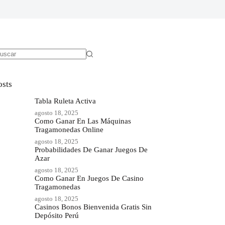
in
sultados
osts
Tabla Ruleta Activa
agosto 18, 2025
Como Ganar En Las Máquinas
Tragamonedas Online
agosto 18, 2025
Probabilidades De Ganar Juegos De
Azar
agosto 18, 2025
Como Ganar En Juegos De Casino
Tragamonedas
agosto 18, 2025
Casinos Bonos Bienvenida Gratis Sin
Depósito Perú