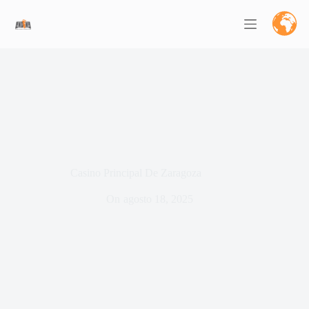
Saltar
al
contenido
Casino Principal De Zaragoza
On
agosto 18, 2025