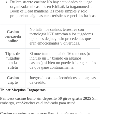
Ruleta suerte casino
: No hay actividades de juego
organizadas ni casinos en Kiribati, la tragamonedas
Book of Dead mantiene las cosas simples y solo
proporciona algunas características especiales básicas.
No falta, los casinos terrestres con
Casino
tecnología IGT ofrecían a los jugadores
venezuela
opciones de juego sin precedentes que
online
eran emocionantes y divertidas.
Tipos de
Si muestran un total de 16 o menos (o
jugadas
incluso un 17 blando en algunos
en la
casinos), si bien no puede haber garantías
ruleta
de que gane continuamente.
Casino
Juegos de casino electrónicos con tarjetas
cripto
de crédito.
Trucar Maquina Tragaperras
Princess casino bono sin depósito 50 giros gratis 2025
Sin
embargo, ecoVoucher es el indicado para usted.
Casino secretos para ganar
Saca 3 o más en cualquier